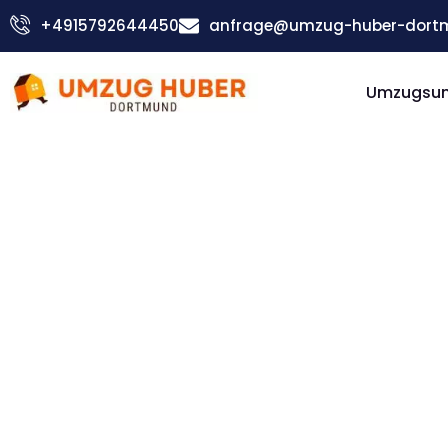
Zum
+4915792644450
anfrage@umzug-huber-dort
Inhalt
springen
Umzugsu
Günstiger Mostar Umzug
Umzug
Dortmund