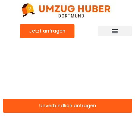
Zum
Inhalt
springen
Jetzt anfragen
Günstiger Panevezhis Umzug
Umzug Dortmund
Panevezhis
Unverbindlich anfragen
Weitere Informationen