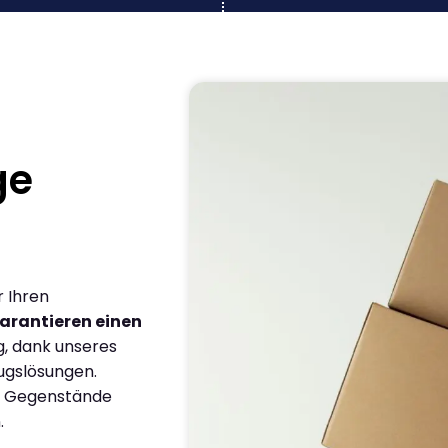
ge
r Ihren
arantieren einen
g, dank unseres
ugslösungen.
en Gegenstände
.