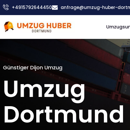
Zum
+4915792644450
anfrage@umzug-huber-dort
Inhalt
springen
Umzugsu
Günstiger Dijon Umzug
Umzug
Dortmund 