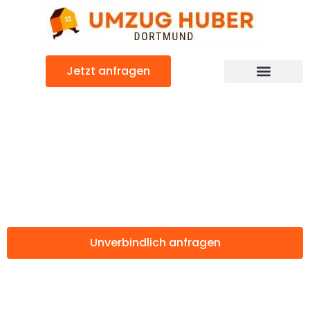
Zum
Inhalt
springen
Jetzt anfragen
Günstiger Žalec Umzug
Umzug Dortmund
Žalec
Unverbindlich anfragen
Weitere Informationen