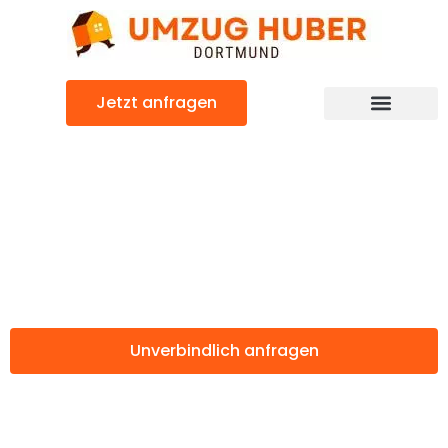
Zum
Inhalt
springen
Jetzt anfragen
Günstiger Aarau Umzug
Umzug Dortmund
Aarau
Unverbindlich anfragen
Weitere Informationen