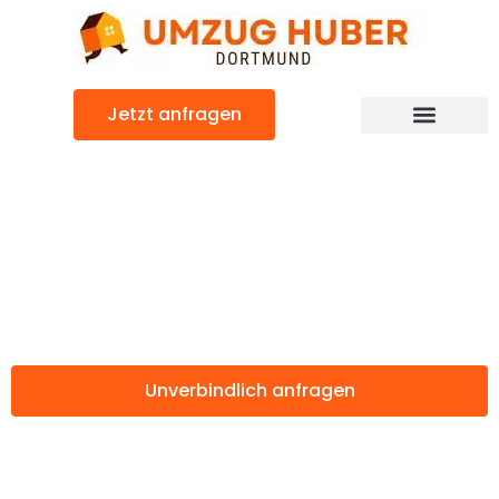
Zum
Inhalt
springen
Jetzt anfragen
Günstiger Liberec Umzug
Umzug Dortmund
Liberec
Unverbindlich anfragen
Weitere Informationen