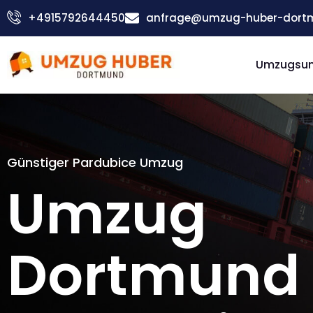
Zum
+4915792644450
anfrage@umzug-huber-dort
Inhalt
springen
Umzugsu
Günstiger Pardubice Umzug
Umzug
Dortmund