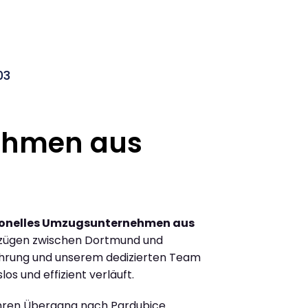
03
ehmen aus
ionelles Umzugsunternehmen aus
zügen zwischen Dortmund und
ahrung und unserem dedizierten Team
los und effizient verläuft.
Ihren Übergang nach Pardubice