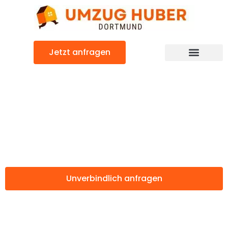
Zum
Inhalt
springen
Jetzt anfragen
Günstiger Ceyhan Umzug
Umzug Dortmund
Ceyhan
Unverbindlich anfragen
Weitere Informationen