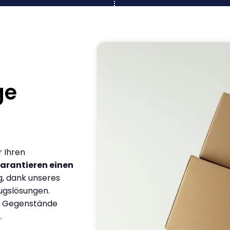
ge
r Ihren
arantieren einen
g, dank unseres
ugslösungen.
en Gegenstände
.