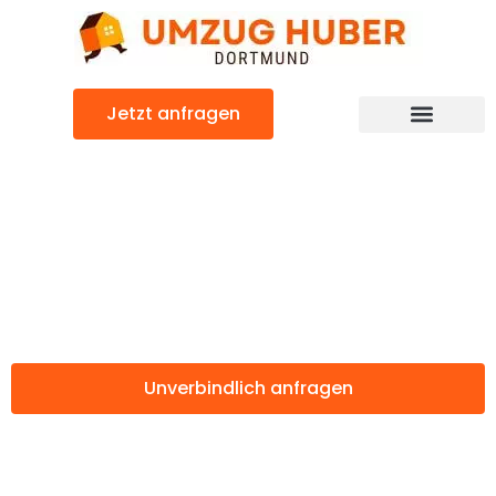
Zum
Inhalt
springen
Jetzt anfragen
Günstiger Fredericia Umzug
Umzug Dortmund
Fredericia
Unverbindlich anfragen
Weitere Informationen