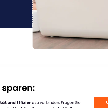
 sparen:
tät und Effizienz
zu verbinden: Fragen Sie