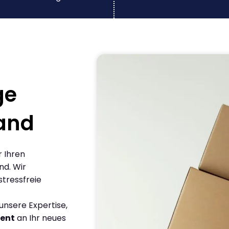
ge
and
r Ihren
d. Wir
stressfreie
nsere Expertise,
ient
an Ihr neues