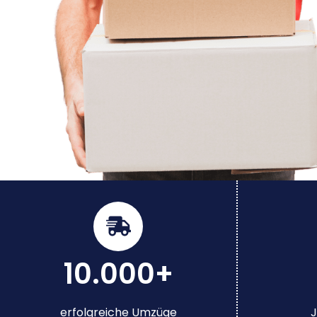
10.000+
erfolgreiche Umzüge
J