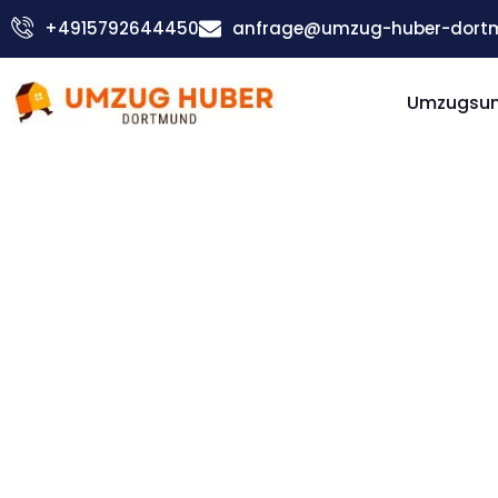
Zum
+4915792644450
anfrage@umzug-huber-dort
Inhalt
springen
Umzugsu
Günstiger Greve Strand Umzug
Umzug
Dortmund