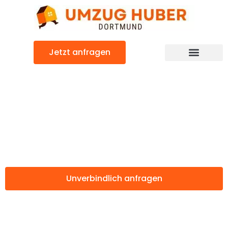
Zum
Inhalt
springen
Jetzt anfragen
Günstiger Kopenhagen Umzug
Umzug Dortmund
Kopenhagen
Unverbindlich anfragen
Weitere Informationen