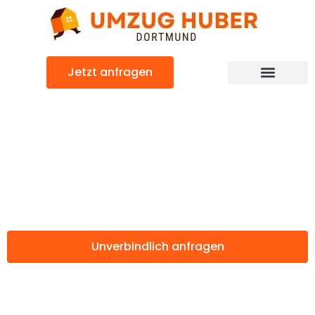
Zum
Inhalt
springen
Jetzt anfragen
Günstiger Dornbirn Umzug
Umzug Dortmund
Dornbirn
Unverbindlich anfragen
Weitere Informationen