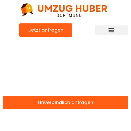
Zum
Inhalt
springen
Jetzt anfragen
Günstiger Wien Umzug
Umzug Dortmund
Wien
Unverbindlich anfragen
Weitere Informationen