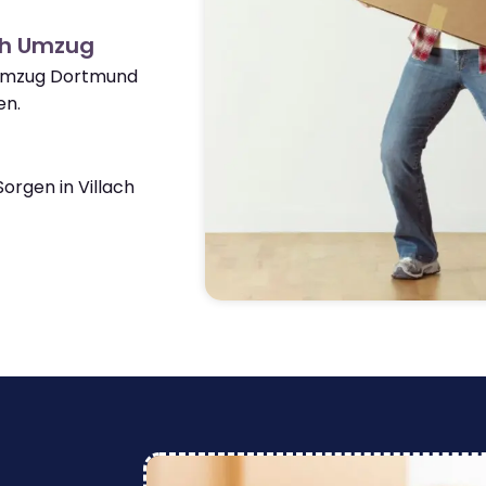
ch Umzug
 Umzug Dortmund
en.
rgen in Villach