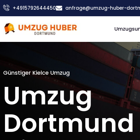
Zum
+4915792644450
anfrage@umzug-huber-dort
Inhalt
springen
Umzugsu
Günstiger Kielce Umzug
Umzug
Dortmund