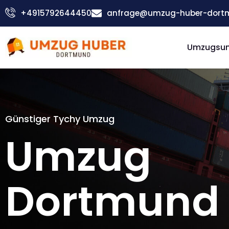
Zum
+4915792644450
anfrage@umzug-huber-dort
Inhalt
springen
Umzugsu
Günstiger Tychy Umzug
Umzug
Dortmund