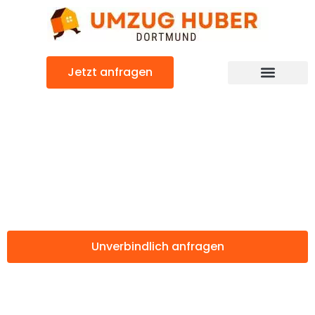
Zum
Inhalt
springen
Jetzt anfragen
Günstiger Ruda Śląska Umzug
Umzug Dortmund
Ruda Śląska
Unverbindlich anfragen
Weitere Informationen