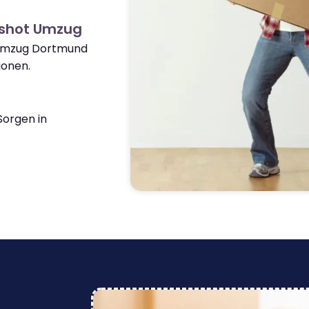
rshot Umzug
 Umzug Dortmund
ionen.
orgen in