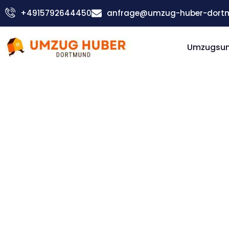
Zum
+4915792644450
anfrage@umzug-huber-dort
Inhalt
springen
Umzugsu
Günstiger Aldershot Umzug
Umzug
Dortmund