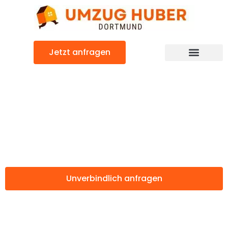
Zum
Inhalt
springen
Jetzt anfragen
Günstiger Wolverhampton Umzug
Umzug Dortmund
Wolverhampton
Unverbindlich anfragen
Weitere Informationen