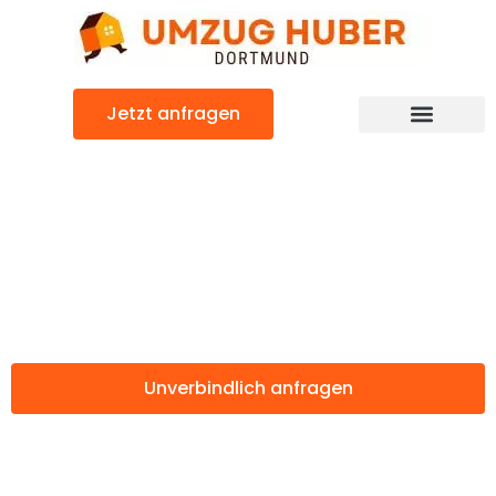
Zum
Inhalt
springen
Jetzt anfragen
Günstiger Coventry Umzug
Umzug Dortmund
Coventry
Unverbindlich anfragen
Weitere Informationen