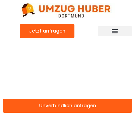
Zum
Inhalt
springen
Jetzt anfragen
Günstiger Skopje Umzug
Umzug Dortmund
Skopje
Unverbindlich anfragen
Weitere Informationen