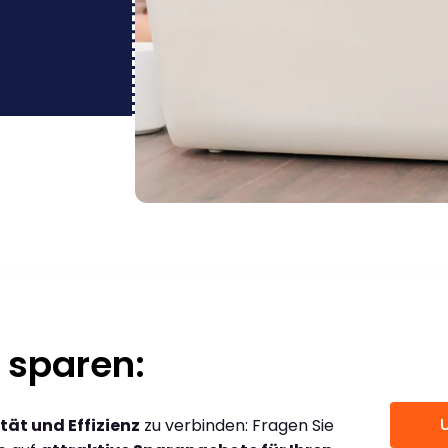
 sparen:
tät und Effizienz
zu verbinden: Fragen Sie