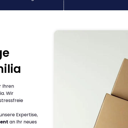
ge
ilia
r Ihren
a. Wir
stressfreie
nsere Expertise,
ient
an Ihr neues