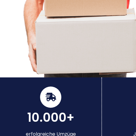
10.000+
erfolgreiche Umzüge
J