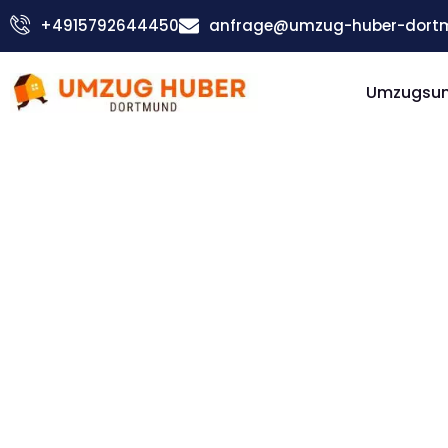
Zum
+4915792644450
anfrage@umzug-huber-dort
Inhalt
springen
Umzugsu
Günstiger Reggio Emilia Umzug
Umzug
Dortmund