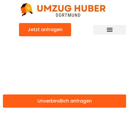
Zum
Inhalt
springen
Jetzt anfragen
Günstiger Syrakus Umzug
Umzug Dortmund
Syrakus
Unverbindlich anfragen
Weitere Informationen