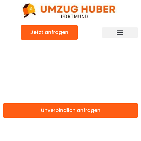
Zum
Inhalt
springen
Jetzt anfragen
Günstiger Alcorcón Umzug
Umzug Dortmund
Alcorcón
Unverbindlich anfragen
Weitere Informationen