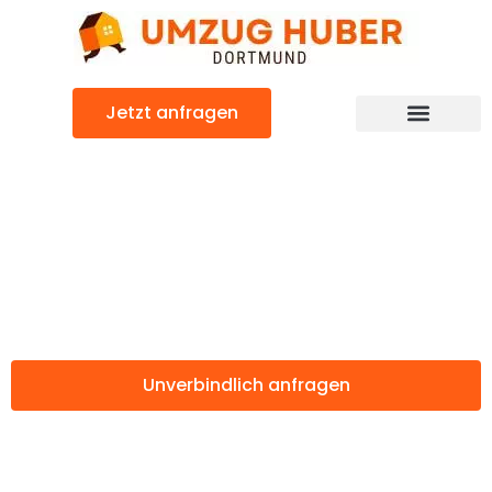
Zum
Inhalt
springen
Jetzt anfragen
Günstiger Almería Umzug
Umzug Dortmund
Almería
Unverbindlich anfragen
Weitere Informationen