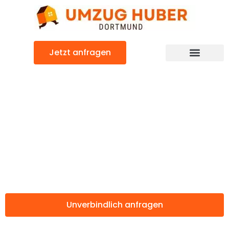
Zum
Inhalt
springen
Jetzt anfragen
Günstiger Santa Coloma de Gramanet Umzug
Umzug Dortmund
Santa Coloma de
Gramanet
Unverbindlich anfragen