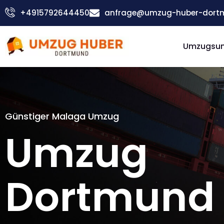
Zum
+4915792644450
anfrage@umzug-huber-dort
Inhalt
springen
Umzugsu
Günstiger Malaga Umzug
Umzug
Dortmund