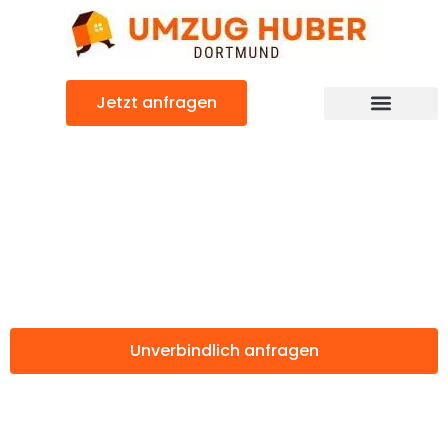
Zum
Inhalt
springen
Jetzt anfragen
Günstiger Marbella Umzug
Umzug Dortmund
Marbella
Unverbindlich anfragen
Weitere Informationen