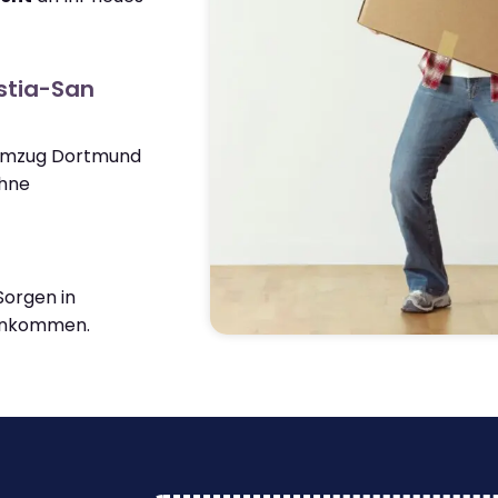
stia-San
 Umzug Dortmund
ohne
orgen in
ankommen.