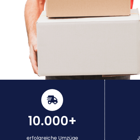
10.000+
erfolgreiche Umzüge
J