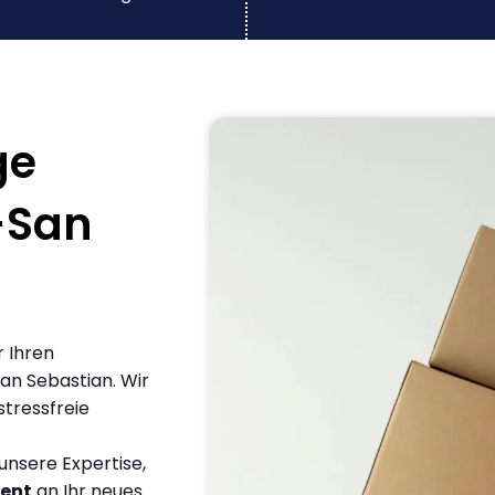
ge
-San
r Ihren
n Sebastian. Wir
stressfreie
nsere Expertise,
ient
an Ihr neues