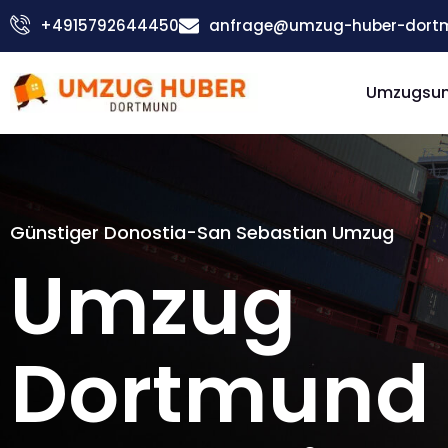
Zum
+4915792644450
anfrage@umzug-huber-dort
Inhalt
springen
Umzugsu
Günstiger Donostia-San Sebastian Umzug
Umzug
Dortmund