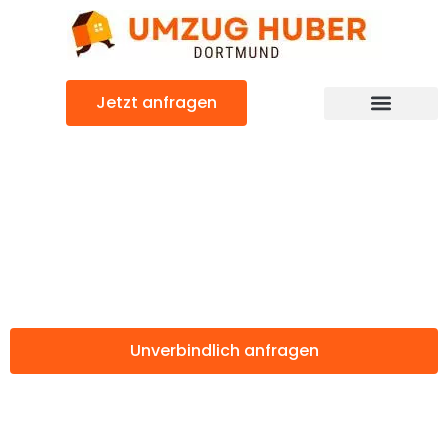
Zum
Inhalt
springen
Jetzt anfragen
Günstiger Bremen Umzug
Umzug Dortmund
Bremen
Unverbindlich anfragen
Weitere Informationen