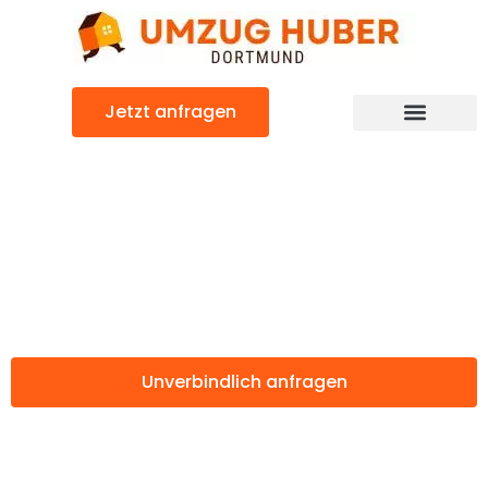
Zum
Inhalt
springen
Jetzt anfragen
Günstiger Hildesheim Umzug
Umzug Dortmund
Hildesheim
Unverbindlich anfragen
Weitere Informationen