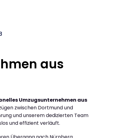
3
ehmen aus
ionelles Umzugsunternehmen aus
zügen zwischen Dortmund und
hrung und unserem dedizierten Team
los und effizient verläuft.
Ihren Übergang nach Nürnberg