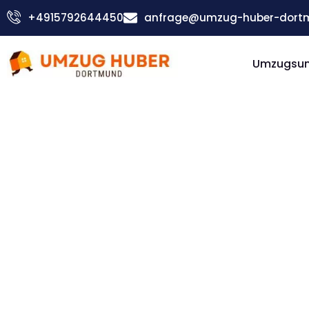
Zum
+4915792644450
anfrage@umzug-huber-dort
Inhalt
springen
Umzugsu
Günstiger Nürnberg Umzug
Umzug
Dortmund