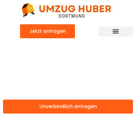
Zum
Inhalt
springen
Jetzt anfragen
Günstiger Chemnitz Umzug
Umzug Dortmund
Chemnitz
Unverbindlich anfragen
Weitere Informationen