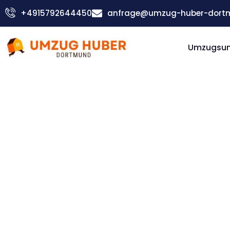
Zum
+4915792644450
anfrage@umzug-huber-dort
Inhalt
springen
Umzugsu
Günstiger Oldenburg Umzug
Umzug
Dortmund