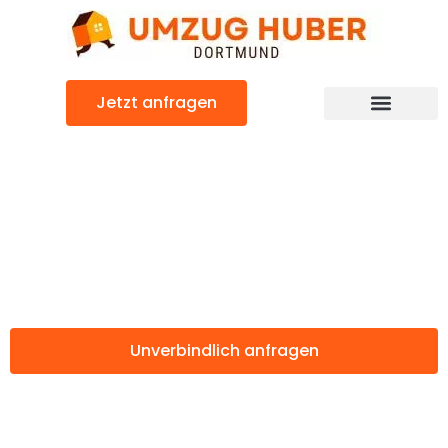
Zum
Inhalt
springen
Jetzt anfragen
Günstiger Dresden Umzug
Umzug Dortmund
Dresden
Unverbindlich anfragen
Weitere Informationen