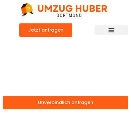
Zum
Inhalt
springen
Jetzt anfragen
Günstiger Wolfsburg Umzug
Umzug Dortmund
Wolfsburg
Unverbindlich anfragen
Weitere Informationen